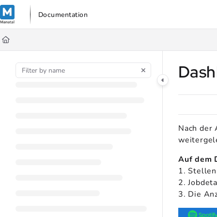
Documentation Index
Documentation
Fetch the complete documentation index at:
https://support.manata
Use this file to discover all available pages before exploring further
Dash
Nach der 
weitergel
Auf dem 
1. Stelle
2. Jobdeta
3. Die Anz