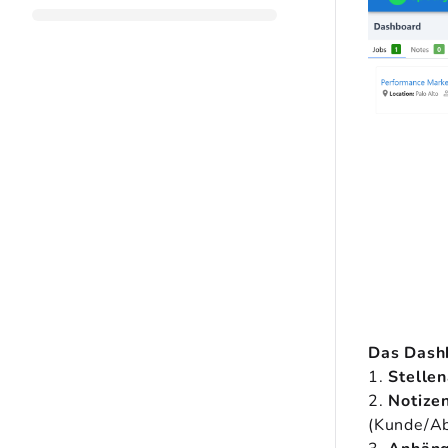
Das Dashb
1.
Stelle
2.
Notize
(Kunde/Ab