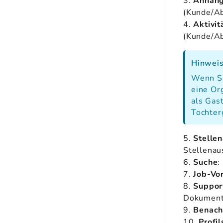
3.
Anhän
(Kunde/Ab
4.
Aktivit
(Kunde/Ab
Hinwei
Wenn Si
eine Or
als Gas
Tochter
5.
Stelle
Stellenau
6.
Suche
:
7.
Job-Vo
8.
Suppor
Dokumenta
9.
Benach
10.
Profi