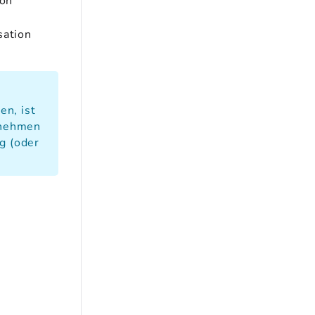
ion
sation
en, ist
rnehmen
g (oder
-