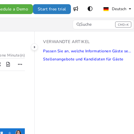
hedule a Demo
Start free trial
Deutsch
Suche
CMD+K
Press CMD+K to open search
VERWANDTE ARTIKEL
Passen Sie an, welche Informationen Gäste sehen und nutzen können
ene Minute(n)
Stellenangebote und Kandidaten für Gäste