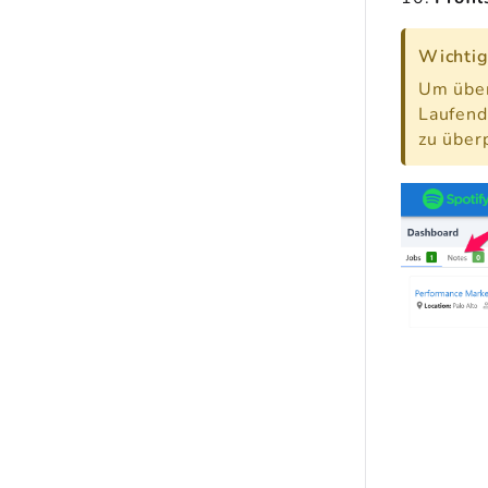
Wichti
Um über
Laufend
zu über