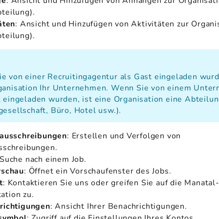
ge
: Ansicht und Hinzufügen von Anhängen zur Organisat
teilung).
äten
: Ansicht und Hinzufügen von Aktivitäten zur Organi
teilung).
s
e von einer Recruitingagentur als Gast eingeladen wurd
ganisation Ihr Unternehmen. Wenn Sie von einem Unte
t eingeladen wurden, ist eine Organisation eine Abteilun
gesellschaft, Büro, Hotel usw.).
nausschreibungen
: Erstellen und Verfolgen von
sschreibungen.
 Suche nach einem Job.
rschau
: Öffnet ein Vorschaufenster des Jobs.
t
: Kontaktieren Sie uns oder greifen Sie auf die Manatal
tion zu.
richtigungen
: Ansicht Ihrer Benachrichtigungen.
lsymbol
: Zugriff auf die Einstellungen Ihres Kontos.