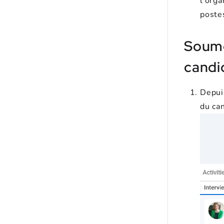
l'orga
poste
Soume
candi
Depuis
du can