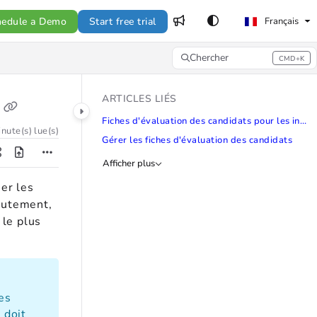
hedule a Demo
Start free trial
Français
Chercher
CMD+K
Press CMD+K to open search
ARTICLES LIÉS
Fiches d'évaluation des candidats pour les invités
nute(s) lue(s)
Gérer les fiches d'évaluation des candidats
Afficher plus
er les
rutement,
 le plus
es
 doit