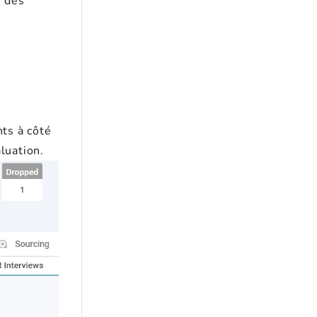
n des
nts à côté
luation.