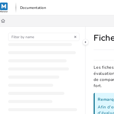
Documentation Index
Documentation
Fetch the complete documentation index at:
https://support.manata
Use this file to discover all available pages before exploring further
Fiche
Les fiche
évaluatio
de compare
fort.
Remarq
Afin d'e
d'évalua