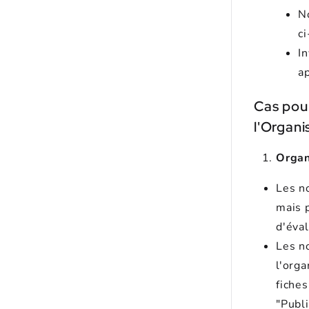
No
c
I
a
Cas pour
l'Organi
Organ
Les n
mais 
d'éva
Les n
l'org
fiche
"Publ