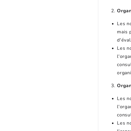
Organ
Les n
mais 
d'éva
Les n
l'org
consu
organi
Organ
Les n
l'org
consul
Les n