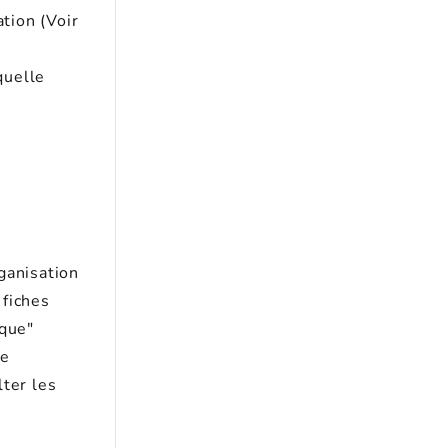
tion (Voir
quelle
ganisation
 fiches
ique"
de
ter les