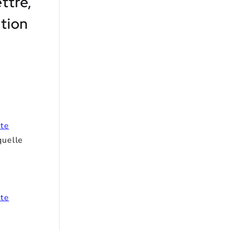
ttre,
ation
ste
quelle
ste