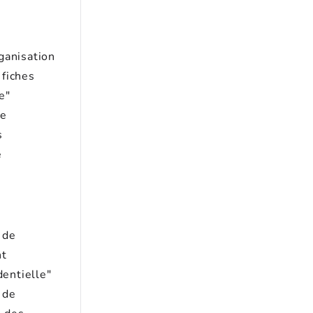
ganisation
 fiches
e"
de
s
e
 de
nt
dentielle"
 de