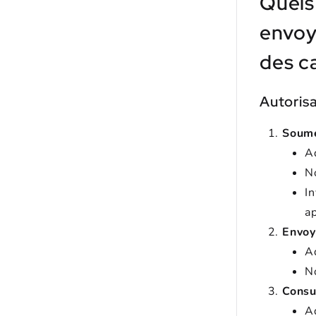
Quels
envoye
des c
Autorisa
Soume
A
N
I
a
Envoy
A
N
Consu
A