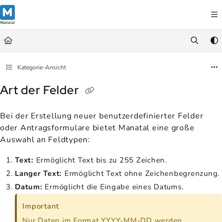
Documentation Index
Fetch the complete documentation index at:
https://support.manatal.co
Use this file to discover all available pages before exploring further.
Kategorie-Ansicht
Art der Felder
Bei der Erstellung neuer benutzerdefinierter Felder
oder Antragsformulare bietet Manatal eine große
Auswahl an Feldtypen:
Text:
Ermöglicht Text bis zu 255 Zeichen.
Langer Text:
Ermöglicht Text ohne Zeichenbegrenzung.
Datum:
Ermöglicht die Eingabe eines Datums.
Important
Nur Daten im Format YYYY-MM-DD werden