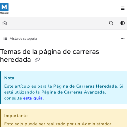
Documentation Index
Fetch the complete documentation index at:
https://support.manatal.co
Use this file to discover all available pages before exploring further.
Vista de categoría
Temas de la página de carreras
heredada
Nota
Este artículo es para la
Página de Carreras Heredada
. Si
está utilizando la
Página de Carreras Avanzada
,
consulte
esta guía
.
Importante
Esto solo puede ser realizado por un Administrador.